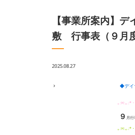
【事業所案内】デ
敷 行事表（９月
2025.08.27
◆デイ
｡.୨୧.｡.:*・
９
月
行
｡.୨୧.｡.:*・