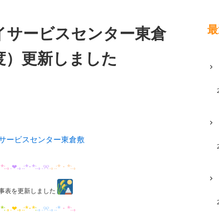
最
イサービスセンター東倉
度）更新しました
サービスセンター東倉敷
*:.｡
.
❤︎.｡.:*･*:.｡.୨୧
.｡.:*・*:.｡
事表を更新しました
*:
.
｡.❤︎.｡.:*･*
:
.｡.
୨୧.｡.:*
・*:.｡