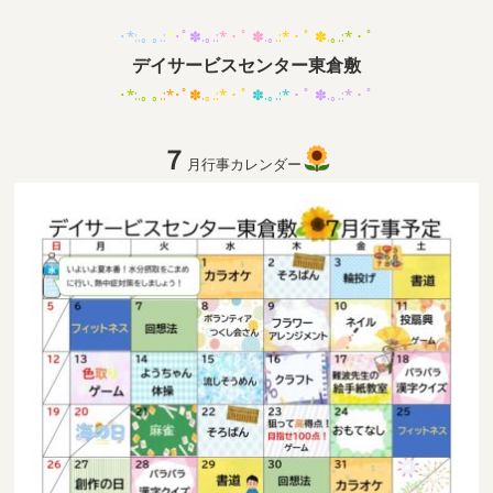
･*:.｡ ｡.:
*
･ﾟ✽.｡.:
*・ﾟ ✽.
｡
.:*・ﾟ ✽.
｡.:*・ﾟ
デイサービスセンター東倉敷
･*:.｡ ｡
.:*･ﾟ✽
.
｡.:*・ﾟ
✽.｡.:*
・ﾟ ✽.｡.:*・ﾟ
７
月行事カレンダー