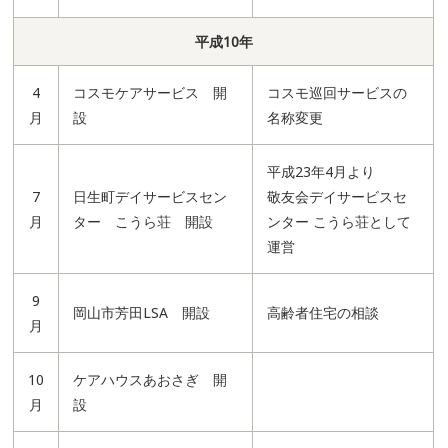
平成10年
4
コスモケアサービス 開
コスモ巡回サービスの
月
設
名称変更
平成23年4月より
7
日生町デイサービスセン
敬友会デイサービスセ
月
ター こうら荘 開設
ンター こうら荘として
運営
9
岡山市芳田LSA 開設
高齢者住宅の相談
月
10
ケアハウスあおさぎ 開
月
設