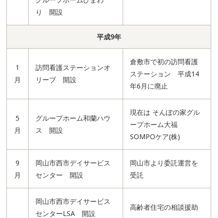
り 開設
平成9年
倉敷市で初の訪問看護
1
訪問看護ステーションオ
ステーション 平成14
月
リーブ 開設
年6月に廃止
現在は そんぽの家グル
5
グループホーム和蘭ハウ
ープホーム大福
月
ス 開設
SOMPOケア(株)
9
岡山市西市デイサービス
岡山市より委託運営を
月
センター 開設
受託
岡山市西市デイサービス
高齢者住宅の相談援助
センターLSA 開設