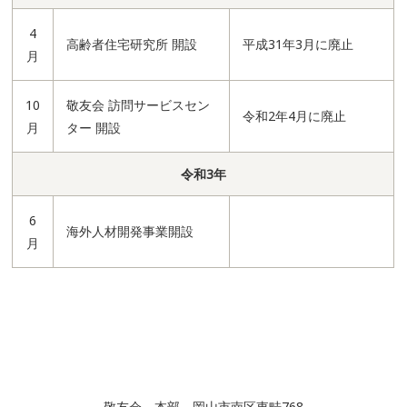
4
高齢者住宅研究所 開設
平成31年3月に廃止
月
10
敬友会 訪問サービスセン
令和2年4月に廃止
月
ター 開設
令和3年
6
海外人材開発事業開設
月
敬友会 本部 岡山市南区東畦768