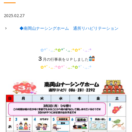
2025.02.27
◆南岡山ナーシングホーム 通所リハビリテーション
✿*ﾟ･.｡
.:*✿
*ﾟ･.｡
.:*✿*ﾟ
･.｡.:*
３
月の行事表をＵＰしました
✿*ﾟ･.｡
.:*✿*ﾟ･
.｡.:*✿
*ﾟ･.｡.:*