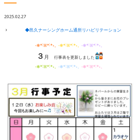
2025.02.27
◆邑久ナーシングホーム通所リハビリテーション
˖✻*˸ꕤ*˸*⋆。
˖✻*˸ꕤ*˸*⋆。
˖✻*˸ꕤ*˸*⋆。
３
月
行事表を更新しました
˖✻*˸ꕤ*˸*⋆。
˖✻*˸ꕤ*˸*⋆。
˖✻*˸ꕤ*˸*⋆。