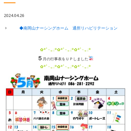
2024.04.26
◆南岡山ナーシングホーム 通所リハビリテーション
✿*ﾟ･.｡.:*✿*ﾟ･.｡.:*✿*ﾟ･.｡.:*
５
月の行事表をＵＰしました
✿*ﾟ･.｡.:*✿*ﾟ･.｡.:*✿*ﾟ･.｡.:*