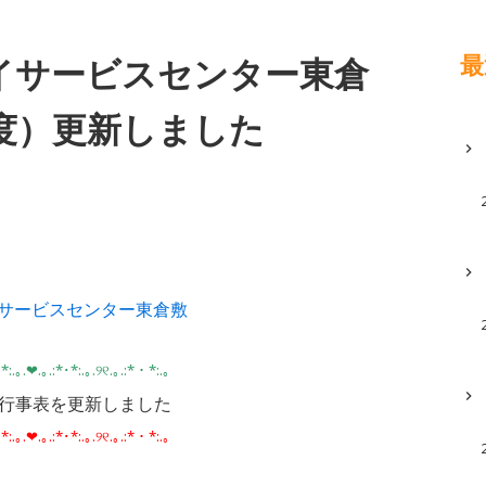
最
イサービスセンター東倉
度）更新しました
サービスセンター東倉敷
*:.｡.❤︎.｡.:*･*:.｡.୨୧.｡.:*・*:.｡
行事表を更新しました
*:.｡.❤︎.｡.:*･*:.｡.୨୧.｡.:*・*:.｡