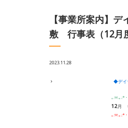
【事業所案内】デ
敷 行事表（12月
2023.11.28
◆デイ
｡.୨୧.｡.:*・
12
月
｡.୨୧.｡.:*・