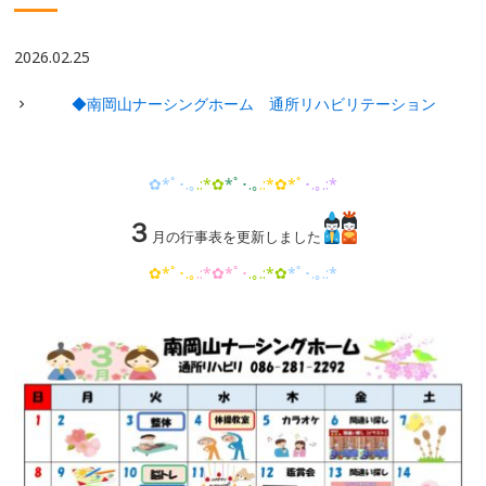
2026.02.25
◆南岡山ナーシングホーム 通所リハビリテーション
✿*ﾟ･.｡
.:*✿
*ﾟ･.｡
.:*✿*ﾟ
･.｡.:*
３
月の行事表を更新しました
✿*ﾟ･.｡
.:*✿*ﾟ･
.｡.:*✿
*ﾟ･.｡.:*