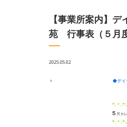
【事業所案内】デ
苑 行事表（５月
2025.05.02
◆デイ
*:.＊.:*:
５
月カ
*:.＊.:*: