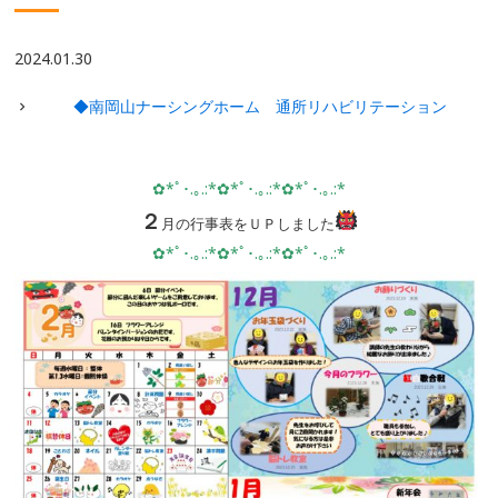
2024.01.30
◆南岡山ナーシングホーム 通所リハビリテーション
✿*ﾟ･.｡.:*✿*ﾟ･.｡.:*✿*ﾟ･.｡.:*
２
月の行事表をＵＰしました
✿*ﾟ･.｡.:*✿*ﾟ･.｡.:*✿*ﾟ･.｡.:*