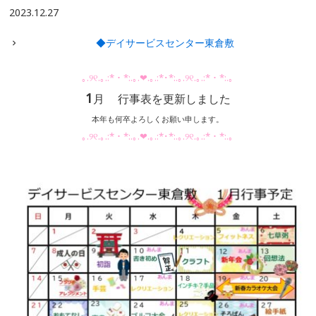
2023.12.27
◆デイサービスセンター東倉敷
｡.୨୧.｡.:*・*:.｡.❤︎.｡.:*･*:.｡.୨୧.｡.:*・*:.｡
1
月
行事表を更新しました
本年も何卒よろしくお願い申します。
｡.୨୧.｡.:*・*:.｡.❤︎.｡.:*･*:.｡.୨୧.｡.:*・*:.｡