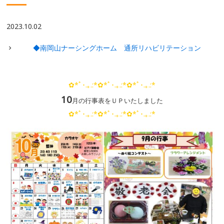
2023.10.02
◆南岡山ナーシングホーム 通所リハビリテーション
✿*ﾟ･.｡.:*✿*ﾟ･.｡.:*✿*ﾟ･.｡.:*
10
月の行事表をＵＰいたしました
✿*ﾟ･.｡.:*✿*ﾟ･.｡.:*✿*ﾟ･.｡.:*