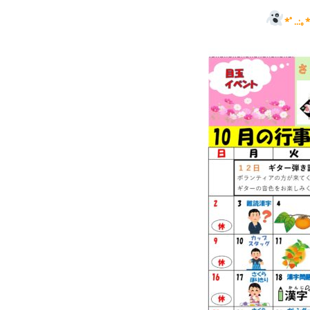
*ﾟ..:｡*