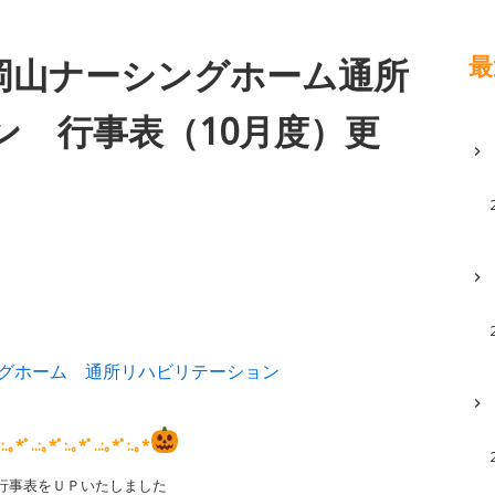
最
岡山ナーシングホーム通所
ン 行事表（10月度）更
グホーム 通所リハビリテーション
:.｡*ﾟ..:｡*ﾟ:.｡*ﾟ..:｡*ﾟ:.｡*
行事表をＵＰいたしました