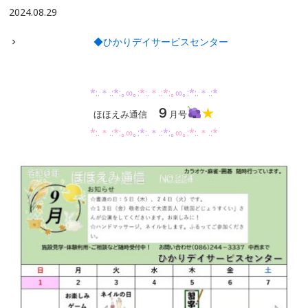
2024.08.29
◆ひかりデイサービスセンター
*:.＊.:*:｡∞｡
:*:.＊.:*:｡
∞｡:*:.＊.:*
９
★
ほほえみ通信
月号
*:.＊.:*:｡∞
｡:*:.＊.:*:｡
∞｡:*:.＊.:*