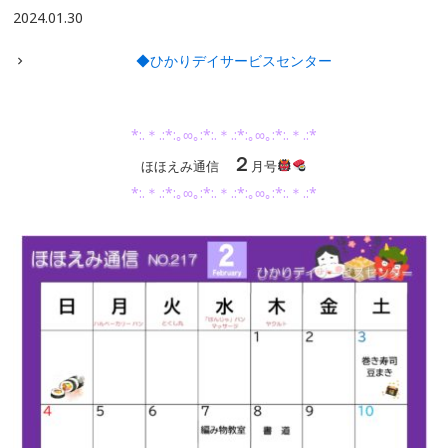
2024.01.30
◆ひかりデイサービスセンター
*:.＊.:*:｡∞｡:*:.＊.:*:｡∞｡:*:.＊.:*
２
ほほえみ通信
月号
*:.＊.:*:｡∞｡:*:.＊.:*:｡∞｡:*:.＊.:*