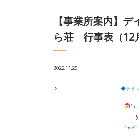
【事業所案内】デ
ら荘 行事表（1
2022.11.29
◆デイ
ﾟ
+..
こう
ﾟ+..+ﾟﾟ